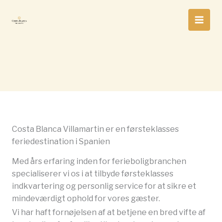
Gå
til
indholdet
Costa Blanca Villamartin er en førsteklasses
feriedestination i Spanien
Med års erfaring inden for ferieboligbranchen
specialiserer vi os i at tilbyde førsteklasses
indkvartering og personlig service for at sikre et
mindeværdigt ophold for vores gæster.
swissreplica
https://www.best-watches.xyz/
Vi har haft fornøjelsen af at betjene en bred vifte af